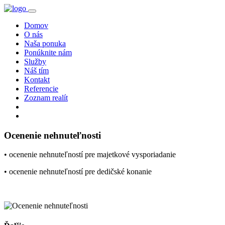
Domov
O nás
Naša ponuka
Ponúknite nám
Služby
Náš tím
Kontakt
Referencie
Zoznam realít
Ocenenie nehnuteľnosti
• ocenenie nehnuteľností pre majetkové vysporiadanie
• ocenenie nehnuteľností pre dedičské konanie