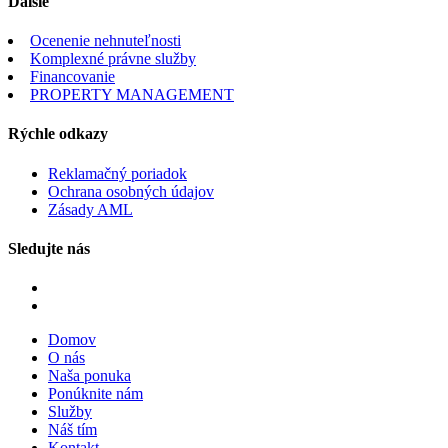
Ďalšie
Ocenenie nehnuteľnosti
Komplexné právne služby
Financovanie
PROPERTY MANAGEMENT
Rýchle odkazy
Reklamačný poriadok
Ochrana osobných údajov
Zásady AML
Sledujte nás
Domov
O nás
Naša ponuka
Ponúknite nám
Služby
Náš tím
Kontakt