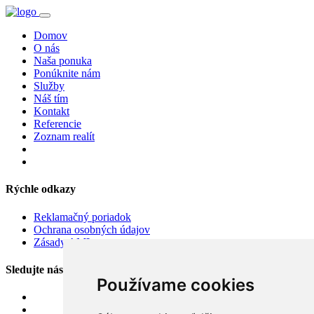
Domov
O nás
Naša ponuka
Ponúknite nám
Služby
Náš tím
Kontakt
Referencie
Zoznam realít
Rýchle odkazy
Reklamačný poriadok
Ochrana osobných údajov
Zásady AML
Sledujte nás
Používame cookies