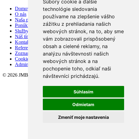
Súbory cookie a ďalšie
technológie sledovania
Domov
O nás
používame na zlepšenie vášho
Naša ponuka
zážitku z prehliadania našich
Ponúknite nám
webových stránok, na to, aby sme
Služby
Náš tím
vám zobrazovali prispôsobený
Kontakt
obsah a cielené reklamy, na
Referencie
analýzu návštevnosti našich
Zoznam realít
Cookies
webových stránok a na
Admin
pochopenie toho, odkiaľ naši
© 2026 JMB REALITY s.r.o.
návštevníci prichádzajú.
Súhlasím
Odmietam
Zmeniť moje nastavenia